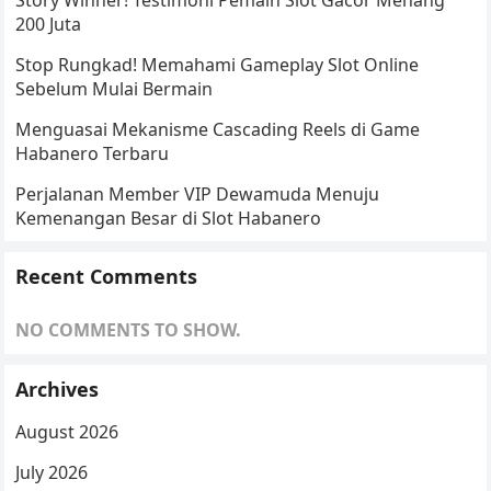
Story Winner! Testimoni Pemain Slot Gacor Menang
200 Juta
Stop Rungkad! Memahami Gameplay Slot Online
Sebelum Mulai Bermain
Menguasai Mekanisme Cascading Reels di Game
Habanero Terbaru
Perjalanan Member VIP Dewamuda Menuju
Kemenangan Besar di Slot Habanero
Recent Comments
NO COMMENTS TO SHOW.
Archives
August 2026
July 2026