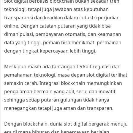
Slot digital berbasis blockchain bukan sekadar tren
teknologi, tetapi juga jawaban atas kebutuhan
transparansi dan keadilan dalam industri perjudian
online. Dengan catatan putaran yang tidak bisa
dimanipulasi, pembayaran otomatis, dan keamanan
data yang tinggi, pemain bisa menikmati permainan
dengan tingkat kepercayaan lebih tinggi.
Meskipun masih ada tantangan terkait regulasi dan
pemahaman teknologi, masa depan slot digital terlihat
semakin cerah. Integrasi blockchain memungkinkan
pengalaman bermain yang adil, seru, dan inovatif,
sehingga setiap putaran gulungan tidak hanya
menegangkan tetapi juga aman dan transparan.
Dengan blockchain, dunia slot digital bergerak menuju
era di mana hiburan dan kepercayaan berjalan