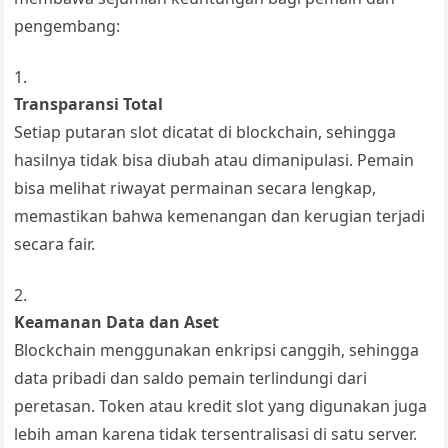
pengembang:
Transparansi Total
Setiap putaran slot dicatat di blockchain, sehingga
hasilnya tidak bisa diubah atau dimanipulasi. Pemain
bisa melihat riwayat permainan secara lengkap,
memastikan bahwa kemenangan dan kerugian terjadi
secara fair.
Keamanan Data dan Aset
Blockchain menggunakan enkripsi canggih, sehingga
data pribadi dan saldo pemain terlindungi dari
peretasan. Token atau kredit slot yang digunakan juga
lebih aman karena tidak tersentralisasi di satu server.