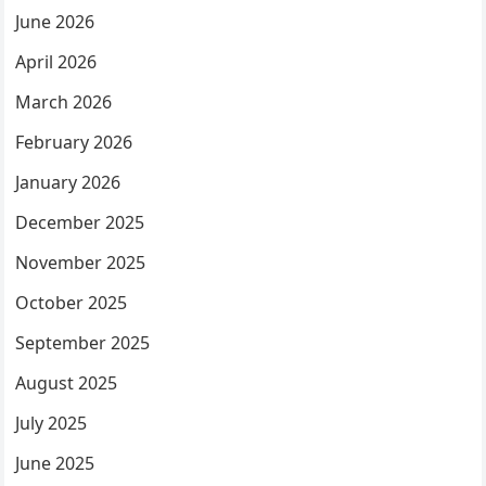
June 2026
April 2026
March 2026
February 2026
January 2026
December 2025
November 2025
October 2025
September 2025
August 2025
July 2025
June 2025