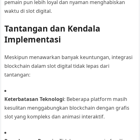
pemain pun lebih loyal dan nyaman menghabiskan
waktu di slot digital.
Tantangan dan Kendala
Implementasi
Meskipun menawarkan banyak keuntungan, integrasi
blockchain dalam slot digital tidak lepas dari
tantangan:
Keterbatasan Teknologi
: Beberapa platform masih
kesulitan menggabungkan blockchain dengan grafis
slot yang kompleks dan animasi interaktif.