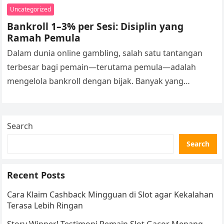
Uncategorized
Bankroll 1–3% per Sesi: Disiplin yang
Ramah Pemula
Dalam dunia online gambling, salah satu tantangan
terbesar bagi pemain—terutama pemula—adalah
mengelola bankroll dengan bijak. Banyak yang
langsung fokus pada strategi permainan, padahal
pengelolaan saldo justru menjadi…
Search
Search
Recent Posts
Cara Klaim Cashback Mingguan di Slot agar Kekalahan
Terasa Lebih Ringan