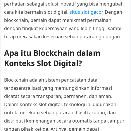
perhatian sebagai solusi inovatif yang bisa mengubah
cara kita bermain slot digital.
situs slot gacor
Dengan
blockchain, pemain dapat menikmati permainan
dengan tingkat kepercayaan yang lebih tinggi, sambil
tetap merasakan keseruan setiap putaran gulungan.
Apa itu Blockchain dalam
Konteks Slot Digital?
Blockchain adalah sistem pencatatan data
terdesentralisasi yang memungkinkan informasi
dicatat secara transparan, permanen, dan aman.
Dalam konteks slot digital, teknologi ini digunakan
untuk merekam setiap putaran, hasil taruhan, dan
distribusi kemenangan secara otomatis tanpa campur
tangan pihak ketiga. Artinya, pemain dapat