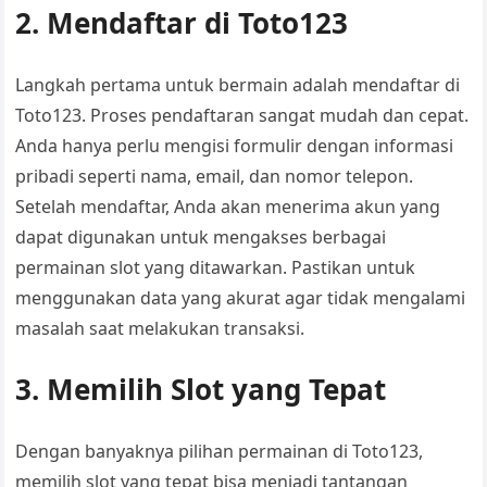
2.
Mendaftar di Toto123
Langkah pertama untuk bermain adalah mendaftar di
Toto123. Proses pendaftaran sangat mudah dan cepat.
Anda hanya perlu mengisi formulir dengan informasi
pribadi seperti nama, email, dan nomor telepon.
Setelah mendaftar, Anda akan menerima akun yang
dapat digunakan untuk mengakses berbagai
permainan slot yang ditawarkan. Pastikan untuk
menggunakan data yang akurat agar tidak mengalami
masalah saat melakukan transaksi.
3.
Memilih Slot yang Tepat
Dengan banyaknya pilihan permainan di Toto123,
memilih slot yang tepat bisa menjadi tantangan