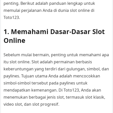
penting. Berikut adalah panduan lengkap untuk
memulai perjalanan Anda di dunia slot online di
Toto123.
1.
Memahami Dasar-Dasar Slot
Online
Sebelum mulai bermain, penting untuk memahami apa
itu slot online. Slot adalah permainan berbasis
keberuntungan yang terdiri dari gulungan, simbol, dan
paylines. Tujuan utama Anda adalah mencocokkan
simbol-simbol tersebut pada paylines untuk
mendapatkan kemenangan. Di Toto123, Anda akan
menemukan berbagai jenis slot, termasuk slot klasik,
video slot, dan slot progresif.