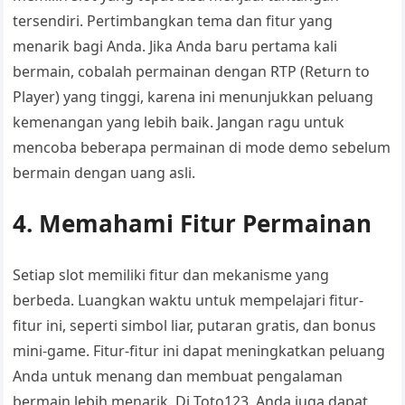
tersendiri. Pertimbangkan tema dan fitur yang
menarik bagi Anda. Jika Anda baru pertama kali
bermain, cobalah permainan dengan RTP (Return to
Player) yang tinggi, karena ini menunjukkan peluang
kemenangan yang lebih baik. Jangan ragu untuk
mencoba beberapa permainan di mode demo sebelum
bermain dengan uang asli.
4.
Memahami Fitur Permainan
Setiap slot memiliki fitur dan mekanisme yang
berbeda. Luangkan waktu untuk mempelajari fitur-
fitur ini, seperti simbol liar, putaran gratis, dan bonus
mini-game. Fitur-fitur ini dapat meningkatkan peluang
Anda untuk menang dan membuat pengalaman
bermain lebih menarik. Di Toto123, Anda juga dapat