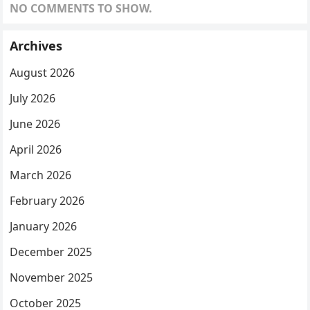
NO COMMENTS TO SHOW.
Archives
August 2026
July 2026
June 2026
April 2026
March 2026
February 2026
January 2026
December 2025
November 2025
October 2025