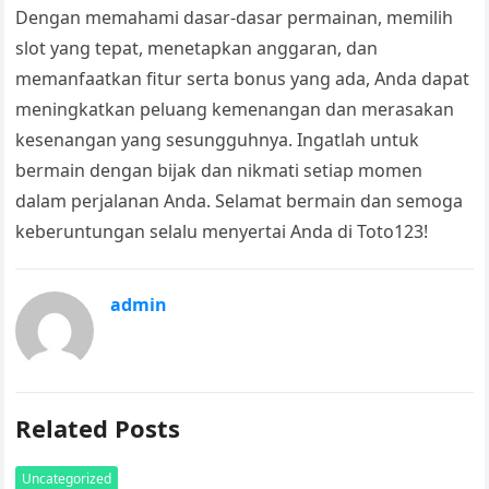
Dengan memahami dasar-dasar permainan, memilih
slot yang tepat, menetapkan anggaran, dan
memanfaatkan fitur serta bonus yang ada, Anda dapat
meningkatkan peluang kemenangan dan merasakan
kesenangan yang sesungguhnya. Ingatlah untuk
bermain dengan bijak dan nikmati setiap momen
dalam perjalanan Anda. Selamat bermain dan semoga
keberuntungan selalu menyertai Anda di Toto123!
admin
Related Posts
Uncategorized