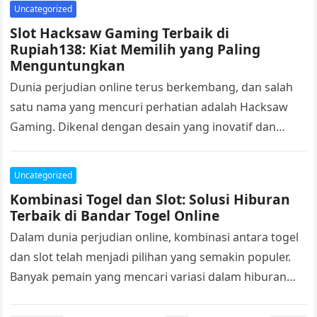
Dragoonsoft, slot…
Uncategorized
Slot Hacksaw Gaming Terbaik di
Rupiah138: Kiat Memilih yang Paling
Menguntungkan
Dunia perjudian online terus berkembang, dan salah
satu nama yang mencuri perhatian adalah Hacksaw
Gaming. Dikenal dengan desain yang inovatif dan
gameplay yang menarik, Hacksaw Gaming telah…
Uncategorized
Kombinasi Togel dan Slot: Solusi Hiburan
Terbaik di Bandar Togel Online
Dalam dunia perjudian online, kombinasi antara togel
dan slot telah menjadi pilihan yang semakin populer.
Banyak pemain yang mencari variasi dalam hiburan
mereka, dan di sinilah Bandar…