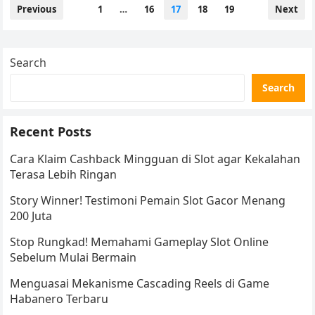
Posts
Previous
1
…
16
17
18
19
Next
pagination
Search
Search
Recent Posts
Cara Klaim Cashback Mingguan di Slot agar Kekalahan
Terasa Lebih Ringan
Story Winner! Testimoni Pemain Slot Gacor Menang
200 Juta
Stop Rungkad! Memahami Gameplay Slot Online
Sebelum Mulai Bermain
Menguasai Mekanisme Cascading Reels di Game
Habanero Terbaru