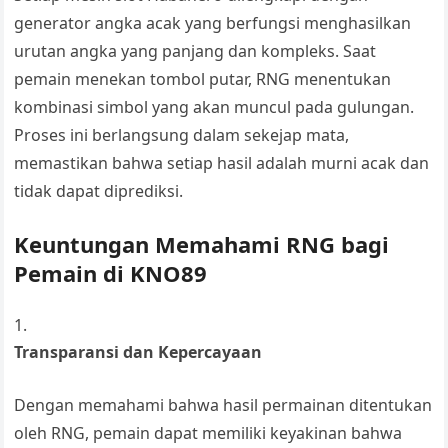
generator angka acak yang berfungsi menghasilkan
urutan angka yang panjang dan kompleks. Saat
pemain menekan tombol putar, RNG menentukan
kombinasi simbol yang akan muncul pada gulungan.
Proses ini berlangsung dalam sekejap mata,
memastikan bahwa setiap hasil adalah murni acak dan
tidak dapat diprediksi.
Keuntungan Memahami RNG bagi
Pemain di KNO89
Transparansi dan Kepercayaan
Dengan memahami bahwa hasil permainan ditentukan
oleh RNG, pemain dapat memiliki keyakinan bahwa