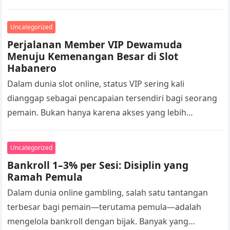
banyak menarik perhatian dalam industri online
gambling adalah mekanisme…
Uncategorized
Perjalanan Member VIP Dewamuda
Menuju Kemenangan Besar di Slot
Habanero
Dalam dunia slot online, status VIP sering kali
dianggap sebagai pencapaian tersendiri bagi seorang
pemain. Bukan hanya karena akses yang lebih
eksklusif, tetapi juga karena pengalaman bermain…
Uncategorized
Bankroll 1–3% per Sesi: Disiplin yang
Ramah Pemula
Dalam dunia online gambling, salah satu tantangan
terbesar bagi pemain—terutama pemula—adalah
mengelola bankroll dengan bijak. Banyak yang