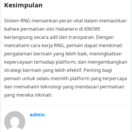
Kesimpulan
Sistem RNG memainkan peran vital dalam memastikan
bahwa permainan slot Habanero di KNO89
berlangsung secara adil dan transparan. Dengan
memahami cara kerja RNG, pemain dapat menikmati
pengalaman bermain yang lebih baik, meningkatkan
kepercayaan terhadap platform, dan mengembangkan
strategi bermain yang lebih efektif. Penting bagi
pemain untuk selalu memilih platform yang terpercaya
dan memahami teknologi yang mendasari permainan
yang mereka nikmati.
admin