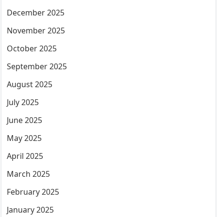
December 2025
November 2025
October 2025
September 2025
August 2025
July 2025
June 2025
May 2025
April 2025
March 2025
February 2025
January 2025