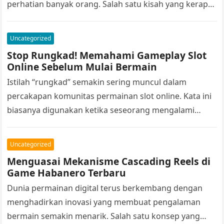
perhatian banyak orang. Salah satu kisah yang kerap
muncul di internet adalah testimoni pemain…
Uncategorized
Stop Rungkad! Memahami Gameplay Slot
Online Sebelum Mulai Bermain
Istilah “rungkad” semakin sering muncul dalam
percakapan komunitas permainan slot online. Kata ini
biasanya digunakan ketika seseorang mengalami
kekalahan besar atau merasa hasil permainan tidak
sesuai harapan….
Uncategorized
Menguasai Mekanisme Cascading Reels di
Game Habanero Terbaru
Dunia permainan digital terus berkembang dengan
menghadirkan inovasi yang membuat pengalaman
bermain semakin menarik. Salah satu konsep yang