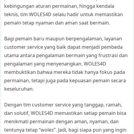
kebingungan aturan permainan, hingga kendala
teknis, tim WOLES4D selalu hadir untuk memastikan
pemain tetap nyaman dan aman saat bermain.
Bagi pemain baru maupun berpengalaman, layanan
customer service yang baik dapat menjadi pembeda
utama antara pengalaman bermain yang frustrasi dan
pengalaman yang menyenangkan. WOLES4D
membuktikan bahwa mereka tidak hanya fokus pada
permainan, tetapi juga pada kepuasan pemain secara
keseluruhan.
Dengan tim customer service yang tanggap, ramah,
dan solutif, WOLES4D memastikan setiap pemain bisa
menikmati permainan dengan aman, nyaman, dan
tentunya tetap “woles”. Jadi, bagi siapa pun yang ingin