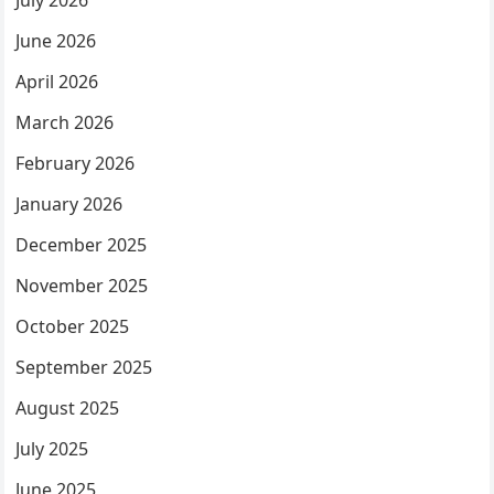
July 2026
June 2026
April 2026
March 2026
February 2026
January 2026
December 2025
November 2025
October 2025
September 2025
August 2025
July 2025
June 2025