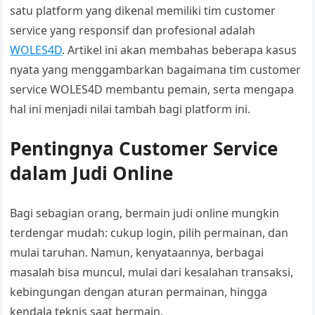
satu platform yang dikenal memiliki tim customer
service yang responsif dan profesional adalah
WOLES4D
. Artikel ini akan membahas beberapa kasus
nyata yang menggambarkan bagaimana tim customer
service WOLES4D membantu pemain, serta mengapa
hal ini menjadi nilai tambah bagi platform ini.
Pentingnya Customer Service
dalam Judi Online
Bagi sebagian orang, bermain judi online mungkin
terdengar mudah: cukup login, pilih permainan, dan
mulai taruhan. Namun, kenyataannya, berbagai
masalah bisa muncul, mulai dari kesalahan transaksi,
kebingungan dengan aturan permainan, hingga
kendala teknis saat bermain.