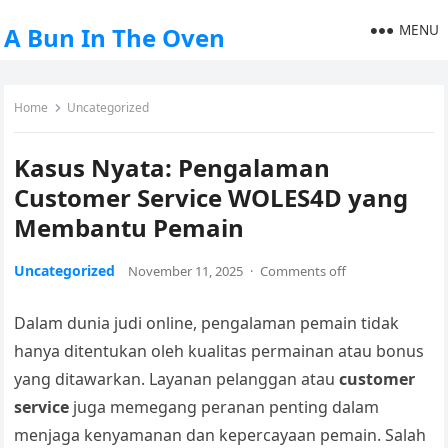
MENU
A Bun In The Oven
Home
Uncategorized
Kasus Nyata: Pengalaman
Customer Service WOLES4D yang
Membantu Pemain
Uncategorized
November 11, 2025
·
Comments off
Dalam dunia judi online, pengalaman pemain tidak
hanya ditentukan oleh kualitas permainan atau bonus
yang ditawarkan. Layanan pelanggan atau
customer
service
juga memegang peranan penting dalam
menjaga kenyamanan dan kepercayaan pemain. Salah