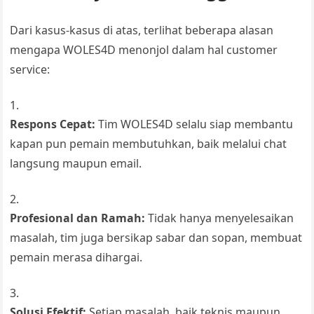
Dari kasus-kasus di atas, terlihat beberapa alasan
mengapa WOLES4D menonjol dalam hal customer
service:
Respons Cepat:
Tim WOLES4D selalu siap membantu
kapan pun pemain membutuhkan, baik melalui chat
langsung maupun email.
Profesional dan Ramah:
Tidak hanya menyelesaikan
masalah, tim juga bersikap sabar dan sopan, membuat
pemain merasa dihargai.
Solusi Efektif:
Setiap masalah, baik teknis maupun