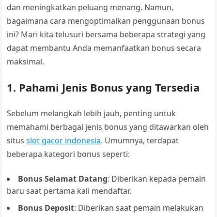
dan meningkatkan peluang menang. Namun,
bagaimana cara mengoptimalkan penggunaan bonus
ini? Mari kita telusuri bersama beberapa strategi yang
dapat membantu Anda memanfaatkan bonus secara
maksimal.
1. Pahami Jenis Bonus yang Tersedia
Sebelum melangkah lebih jauh, penting untuk
memahami berbagai jenis bonus yang ditawarkan oleh
situs
slot gacor indonesia
. Umumnya, terdapat
beberapa kategori bonus seperti:
Bonus Selamat Datang
: Diberikan kepada pemain
baru saat pertama kali mendaftar.
Bonus Deposit
: Diberikan saat pemain melakukan