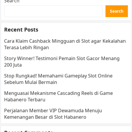
Search
Search
Recent Posts
Cara Klaim Cashback Mingguan di Slot agar Kekalahan
Terasa Lebih Ringan
Story Winner! Testimoni Pemain Slot Gacor Menang
200 Juta
Stop Rungkad! Memahami Gameplay Slot Online
Sebelum Mulai Bermain
Menguasai Mekanisme Cascading Reels di Game
Habanero Terbaru
Perjalanan Member VIP Dewamuda Menuju
Kemenangan Besar di Slot Habanero