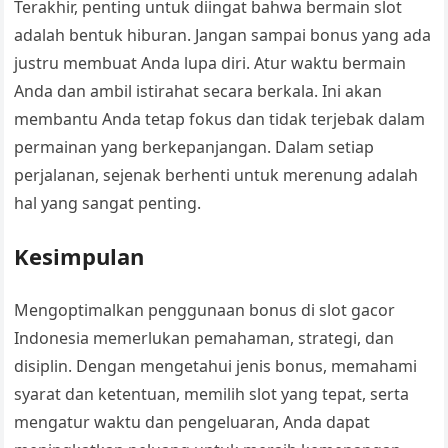
Terakhir, penting untuk diingat bahwa bermain slot
adalah bentuk hiburan. Jangan sampai bonus yang ada
justru membuat Anda lupa diri. Atur waktu bermain
Anda dan ambil istirahat secara berkala. Ini akan
membantu Anda tetap fokus dan tidak terjebak dalam
permainan yang berkepanjangan. Dalam setiap
perjalanan, sejenak berhenti untuk merenung adalah
hal yang sangat penting.
Kesimpulan
Mengoptimalkan penggunaan bonus di slot gacor
Indonesia memerlukan pemahaman, strategi, dan
disiplin. Dengan mengetahui jenis bonus, memahami
syarat dan ketentuan, memilih slot yang tepat, serta
mengatur waktu dan pengeluaran, Anda dapat