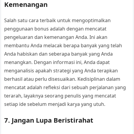
Kemenangan
Salah satu cara terbaik untuk mengoptimalkan
penggunaan bonus adalah dengan mencatat
pengeluaran dan kemenangan Anda. Ini akan
membantu Anda melacak berapa banyak yang telah
Anda habiskan dan seberapa banyak yang Anda
menangkan. Dengan informasi ini, Anda dapat
menganalisis apakah strategi yang Anda terapkan
berhasil atau perlu disesuaikan. Kedisiplinan dalam
mencatat adalah refleksi dari sebuah perjalanan yang
terarah, layaknya seorang penulis yang mencatat
setiap ide sebelum menjadi karya yang utuh.
7. Jangan Lupa Beristirahat