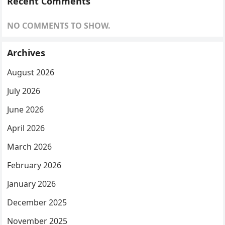
Recent Comments
NO COMMENTS TO SHOW.
Archives
August 2026
July 2026
June 2026
April 2026
March 2026
February 2026
January 2026
December 2025
November 2025