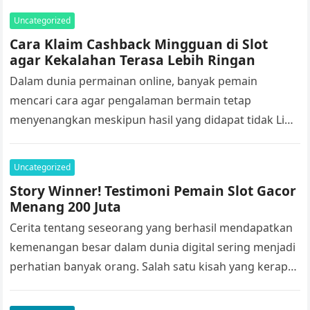
Uncategorized
Cara Klaim Cashback Mingguan di Slot
agar Kekalahan Terasa Lebih Ringan
Dalam dunia permainan online, banyak pemain
mencari cara agar pengalaman bermain tetap
menyenangkan meskipun hasil yang didapat tidak Link
Slot Gacor selalu sesuai harapan. Salah satu fitur…
Uncategorized
Story Winner! Testimoni Pemain Slot Gacor
Menang 200 Juta
Cerita tentang seseorang yang berhasil mendapatkan
kemenangan besar dalam dunia digital sering menjadi
perhatian banyak orang. Salah satu kisah yang kerap
muncul di internet adalah testimoni pemain…