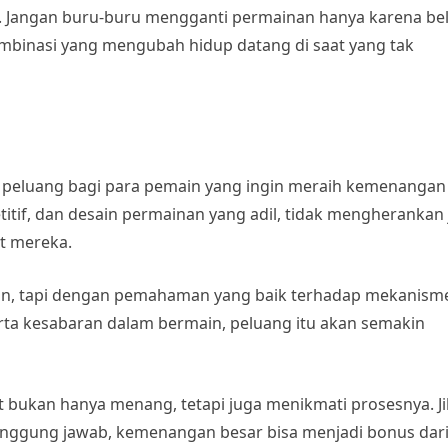
. Jangan buru-buru mengganti permainan hanya karena b
mbinasi yang mengubah hidup datang di saat yang tak
eluang bagi para pemain yang ingin meraih kemenangan
itif, dan desain permainan yang adil, tidak mengherankan 
it mereka.
in, tapi dengan pemahaman yang baik terhadap mekanism
rta kesabaran dalam bermain, peluang itu akan semakin
ot bukan hanya menang, tetapi juga menikmati prosesnya. J
anggung jawab, kemenangan besar bisa menjadi bonus dar