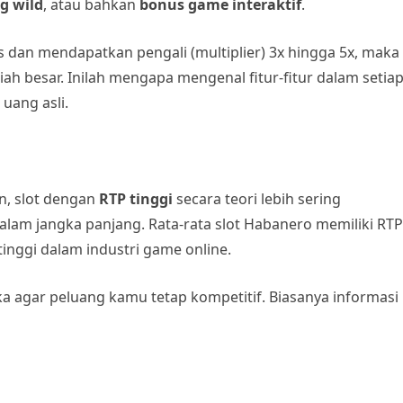
g wild
, atau bahkan
bonus game interaktif
.
s dan mendapatkan pengali (multiplier) 3x hingga 5x, maka
h besar. Inilah mengapa mengenal fitur-fitur dalam setia
uang asli.
n, slot dengan
RTP tinggi
secara teori lebih sering
am jangka panjang. Rata-rata slot Habanero memiliki RTP
tinggi dalam industri game online.
ka agar peluang kamu tetap kompetitif. Biasanya informasi 