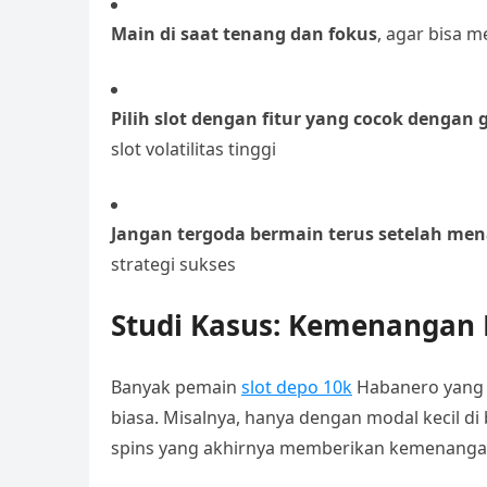
Main di saat tenang dan fokus
, agar bisa 
Pilih slot dengan fitur yang cocok denga
slot volatilitas tinggi
Jangan tergoda bermain terus setelah me
strategi sukses
Studi Kasus: Kemenangan B
Banyak pemain
slot depo 10k
Habanero yang 
biasa. Misalnya, hanya dengan modal kecil di
spins yang akhirnya memberikan kemenangan b