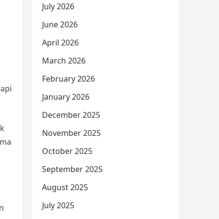
July 2026
June 2026
April 2026
March 2026
February 2026
api
January 2026
December 2025
ak
November 2025
ama
October 2025
September 2025
August 2025
July 2025
n