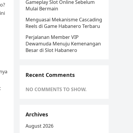
Gameplay Slot Online Sebelum
ro?
Mulai Bermain
ini
Menguasai Mekanisme Cascading
Reels di Game Habanero Terbaru
Perjalanan Member VIP
Dewamuda Menuju Kemenangan
Besar di Slot Habanero
nnya
Recent Comments
t
NO COMMENTS TO SHOW.
Archives
August 2026