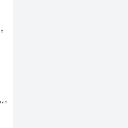
ih
i
aran