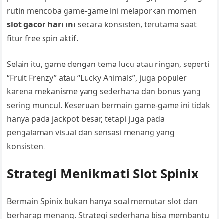
rutin mencoba game-game ini melaporkan momen
slot gacor hari ini
secara konsisten, terutama saat
fitur free spin aktif.
Selain itu, game dengan tema lucu atau ringan, seperti
“Fruit Frenzy” atau “Lucky Animals”, juga populer
karena mekanisme yang sederhana dan bonus yang
sering muncul. Keseruan bermain game-game ini tidak
hanya pada jackpot besar, tetapi juga pada
pengalaman visual dan sensasi menang yang
konsisten.
Strategi Menikmati Slot Spinix
Bermain Spinix bukan hanya soal memutar slot dan
berharap menang. Strategi sederhana bisa membantu