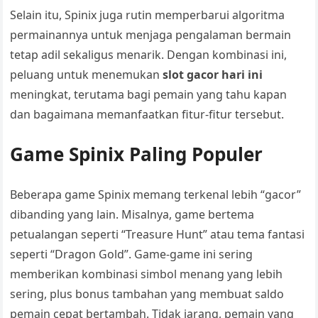
Selain itu, Spinix juga rutin memperbarui algoritma
permainannya untuk menjaga pengalaman bermain
tetap adil sekaligus menarik. Dengan kombinasi ini,
peluang untuk menemukan
slot gacor hari ini
meningkat, terutama bagi pemain yang tahu kapan
dan bagaimana memanfaatkan fitur-fitur tersebut.
Game Spinix Paling Populer
Beberapa game Spinix memang terkenal lebih “gacor”
dibanding yang lain. Misalnya, game bertema
petualangan seperti “Treasure Hunt” atau tema fantasi
seperti “Dragon Gold”. Game-game ini sering
memberikan kombinasi simbol menang yang lebih
sering, plus bonus tambahan yang membuat saldo
pemain cepat bertambah. Tidak jarang, pemain yang