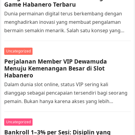
Game Habanero Terbaru
Dunia permainan digital terus berkembang dengan
menghadirkan inovasi yang membuat pengalaman
bermain semakin menarik. Salah satu konsep yang
banyak menarik perhatian dalam industri online
gambling adalah mekanisme…
Uncategorized
Perjalanan Member VIP Dewamuda
Menuju Kemenangan Besar di Slot
Habanero
Dalam dunia slot online, status VIP sering kali
dianggap sebagai pencapaian tersendiri bagi seorang
pemain. Bukan hanya karena akses yang lebih
eksklusif, tetapi juga karena pengalaman bermain…
Uncategorized
Bankroll 1–3% per Sesi: Disiplin yang