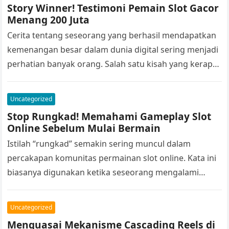
Story Winner! Testimoni Pemain Slot Gacor
Menang 200 Juta
Cerita tentang seseorang yang berhasil mendapatkan
kemenangan besar dalam dunia digital sering menjadi
perhatian banyak orang. Salah satu kisah yang kerap
muncul di internet adalah testimoni pemain…
Uncategorized
Stop Rungkad! Memahami Gameplay Slot
Online Sebelum Mulai Bermain
Istilah “rungkad” semakin sering muncul dalam
percakapan komunitas permainan slot online. Kata ini
biasanya digunakan ketika seseorang mengalami
kekalahan besar atau merasa hasil permainan tidak
sesuai harapan….
Uncategorized
Menguasai Mekanisme Cascading Reels di