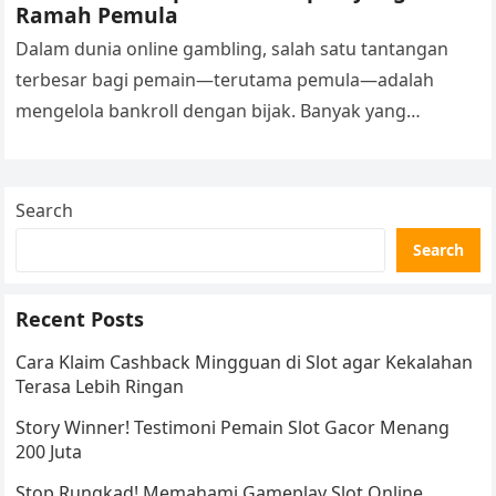
Ramah Pemula
Dalam dunia online gambling, salah satu tantangan
terbesar bagi pemain—terutama pemula—adalah
mengelola bankroll dengan bijak. Banyak yang
langsung fokus pada strategi permainan, padahal
pengelolaan saldo justru menjadi…
Search
Search
Recent Posts
Cara Klaim Cashback Mingguan di Slot agar Kekalahan
Terasa Lebih Ringan
Story Winner! Testimoni Pemain Slot Gacor Menang
200 Juta
Stop Rungkad! Memahami Gameplay Slot Online